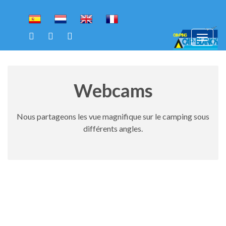
To
Toggl
na
navig
Webcams
Nous partageons les vue magnifique sur le camping sous
différents angles.