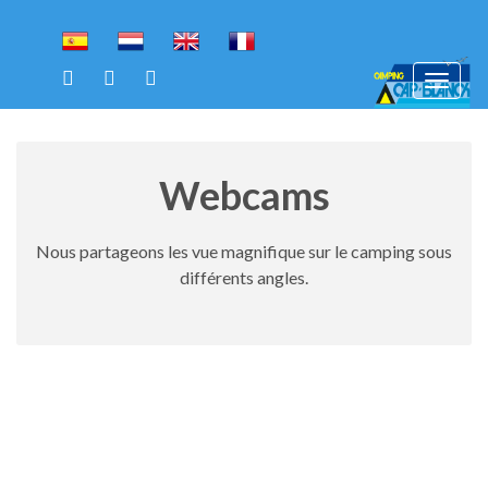
To
Toggl
na
navig
Webcams
Nous partageons les vue magnifique sur le camping sous
différents angles.